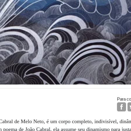
Para co
bral de Melo Neto, é um corpo completo, indivisível, dinâm
m poema de João Cabral, ela assume seu dinamismo para justa