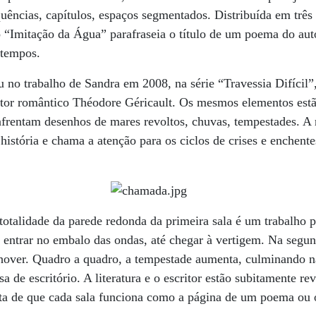
uências, capítulos, espaços segmentados. Distribuída em três s
 “Imitação da Água” parafraseia o título de um poema do au
 tempos.
u no trabalho de Sandra em 2008, na série “Travessia Difícil”,
ntor romântico Théodore Géricault. Os mesmos elementos estã
nfrentam desenhos de mares revoltos, chuvas, tempestades. A 
história e chama a atenção para os ciclos de crises e enchente
otalidade da parede redonda da primeira sala é um trabalho p
entrar no embalo das ondas, até chegar à vertigem. Na segund
chover. Quadro a quadro, a tempestade aumenta, culminando n
de escritório. A literatura e o escritor estão subitamente rev
a de que cada sala funciona como a página de um poema ou o