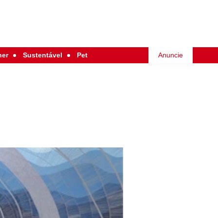
her
Sustentável
Pet
Anuncie