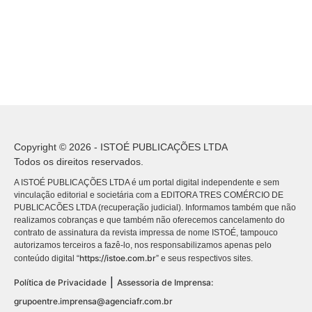
Copyright © 2026 - ISTOÉ PUBLICAÇÕES LTDA
Todos os direitos reservados.
A ISTOÉ PUBLICAÇÕES LTDA é um portal digital independente e sem
vinculação editorial e societária com a EDITORA TRES COMÉRCIO DE
PUBLICACÕES LTDA (recuperação judicial). Informamos também que não
realizamos cobranças e que também não oferecemos cancelamento do
contrato de assinatura da revista impressa de nome ISTOÉ, tampouco
autorizamos terceiros a fazê-lo, nos responsabilizamos apenas pelo
https://istoe.com.br
conteúdo digital “
” e seus respectivos sites.
|
Política de Privacidade
Assessoria de Imprensa:
grupoentre.imprensa@agenciafr.com.br