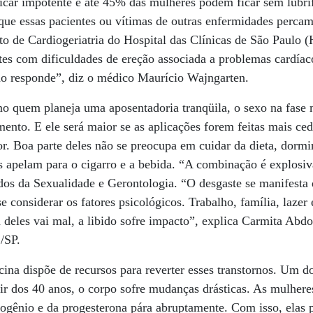
icar impotente e até 45% das mulheres podem ficar sem lubrif
a que essas pacientes ou vítimas de outras enfermidades perca
to de Cardiogeriatria do Hospital das Clínicas de São Paulo 
tes com dificuldades de ereção associada a problemas cardía
não responde”, diz o médico Maurício Wajngarten.
 quem planeja uma aposentadoria tranqüila, o sexo na fase 
nto. E ele será maior se as aplicações forem feitas mais ced
r. Boa parte deles não se preocupa em cuidar da dieta, dormir
tos apelam para o cigarro e a bebida. “A combinação é explosiv
os da Sexualidade e Gerontologia. “O desgaste se manifesta 
e considerar os fatores psicológicos. Trabalho, família, lazer 
deles vai mal, a libido sofre impacto”, explica Carmita Abd
/SP.
cina dispõe de recursos para reverter esses transtornos. Um d
ir dos 40 anos, o corpo sofre mudanças drásticas. As mulheres
rogênio e da progesterona pára abruptamente. Com isso, elas 