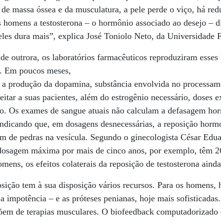
 de massa óssea e da musculatura, a pele perde o viço, há red
os homens a testosterona – o hormônio associado ao desejo – 
deles dura mais”, explica José Toniolo Neto, da Universidade 
o de outrora, os laboratórios farmacêuticos reproduziram esse
. Em poucos meses,
 a produção da dopamina, substância envolvida no processame
tar a suas pacientes, além do estrogênio necessário, doses ex
go. Os exames de sangue atuais não calculam a defasagem ho
indicando que, em dosagens desnecessárias, a reposição hormo
ém de pedras na vesícula. Segundo o ginecologista César Edu
dosagem máxima por mais de cinco anos, por exemplo, têm 
omens, os efeitos colaterais da reposição de testosterona aind
ção tem à sua disposição vários recursos. Para os homens, h
 a impotência – e as próteses penianas, hoje mais sofisticadas
õem de terapias musculares. O biofeedback computadorizado e