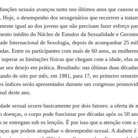
sfunções sexuais avançou tanto nos últimos anos que causou u
s. Hoje, o desempenho dos sexagenários que recorrem a trata
amente igual ao dos jovens que não precisam fazer esforço par
ento inédito do Núcleo de Estudos da Sexualidade e Gerontol
ade Internacional de Sexologia, depois de acompanhar 25 mil
adas. Entre os participantes com mais de 60 anos, as mulhere
superar as limitações físicas que chegam com a idade, elas a
car seu desejo em prática. Resultado: nas últimas duas década
ltando de oito por mês, em 1981, para 17, no primeiro semes
ses índices serão apresentados durante um congresso promovi
nal deste ano.
idade sexual ocorre basicamente por dois fatores: a oferta de
 doenças, o corpo pode funcionar por décadas após os 50 an
s se entregam sob os lençóis. É por isso que a atenção com a
oenças que podem atrapalhar o desempenho sexual. A diabete 