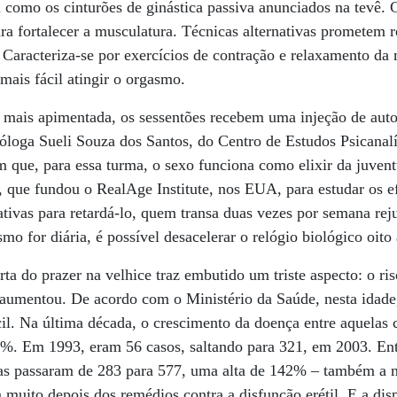
como os cinturões de ginástica passiva anunciados na tevê. C
a fortalecer a musculatura. Técnicas alternativas prometem r
Caracteriza-se por exercícios de contração e relaxamento da 
 mais fácil atingir o orgasmo.
 mais apimentada, os sessentões recebem uma injeção de auto
cóloga Sueli Souza dos Santos, do Centro de Estudos Psicanalí
 que, para essa turma, o sexo funciona como elixir da juve
 que fundou o RealAge Institute, nos EUA, para estudar os ef
ativas para retardá-lo, quem transa duas vezes por semana re
o for diária, é possível desacelerar o relógio biológico oito
rta do prazer na velhice traz embutido um triste aspecto: o r
 aumentou. De acordo com o Ministério da Saúde, nesta idade
cil. Na última década, o crescimento da doença entre aquelas
%. Em 1993, eram 56 casos, saltando para 321, em 2003. En
as passaram de 283 para 577, uma alta de 142% – também a ma
m muito depois dos remédios contra a disfunção erétil. E a dis