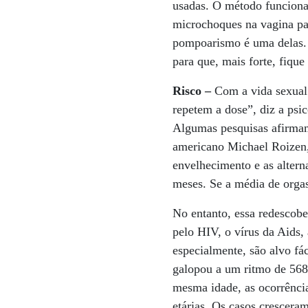
usadas. O método funciona 
microchoques na vagina par
pompoarismo é uma delas. 
para que, mais forte, fique
Risco –
Com a vida sexual
repetem a dose”, diz a psi
Algumas pesquisas afirmam
americano Michael Roizen,
envelhecimento e as altern
meses. Se a média de orgasm
No entanto, essa redescobe
pelo HIV, o vírus da Aids,
especialmente, são alvo fá
galopou a um ritmo de 568
mesma idade, as ocorrênci
etárias. Os casos crescera