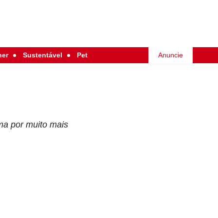
her
Sustentável
Pet
Anuncie
ma por muito mais