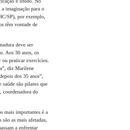
icação e libido. No
m a imaginação para o
(HC/SP), por exemplo,
cos têm vontade de
madura deve ser
o. Aos 30 anos, os
 ou praticar exercícios.
a”, diz Marilene
depois dos 35 anos”,
e saúde são pilares que
o, coordenadora do
os mais importantes é a
 são as mais afetadas,
passam a enfrentar