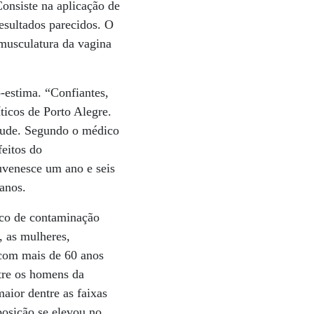
onsiste na aplicação de
esultados parecidos. O
musculatura da vagina
-estima. “Confiantes,
ticos de Porto Alegre.
ntude. Segundo o médico
eitos do
juvenesce um ano e seis
 anos.
isco de contaminação
, as mulheres,
 com mais de 60 anos
tre os homens da
ior dentre as faixas
posição se elevou no