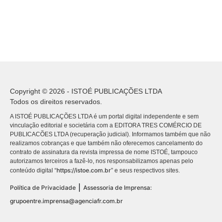
Copyright © 2026 - ISTOÉ PUBLICAÇÕES LTDA
Todos os direitos reservados.
A ISTOÉ PUBLICAÇÕES LTDA é um portal digital independente e sem
vinculação editorial e societária com a EDITORA TRES COMÉRCIO DE
PUBLICACÕES LTDA (recuperação judicial). Informamos também que não
realizamos cobranças e que também não oferecemos cancelamento do
contrato de assinatura da revista impressa de nome ISTOÉ, tampouco
autorizamos terceiros a fazê-lo, nos responsabilizamos apenas pelo
https://istoe.com.br
conteúdo digital “
” e seus respectivos sites.
|
Política de Privacidade
Assessoria de Imprensa:
grupoentre.imprensa@agenciafr.com.br