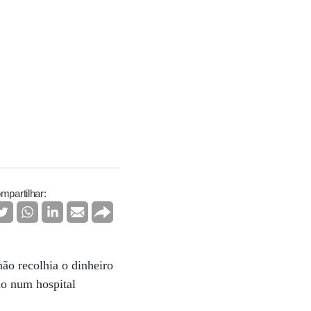
mpartilhar:
não recolhia o dinheiro
do num hospital