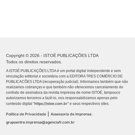
Copyright © 2026 - ISTOÉ PUBLICAÇÕES LTDA
Todos os direitos reservados.
A ISTOÉ PUBLICAÇÕES LTDA é um portal digital independente e sem
vinculação editorial e societária com a EDITORA TRES COMÉRCIO DE
PUBLICACÕES LTDA (recuperação judicial). Informamos também que não
realizamos cobranças e que também não oferecemos cancelamento do
contrato de assinatura da revista impressa de nome ISTOÉ, tampouco
autorizamos terceiros a fazê-lo, nos responsabilizamos apenas pelo
https://istoe.com.br
conteúdo digital “
” e seus respectivos sites.
|
Política de Privacidade
Assessoria de Imprensa:
grupoentre.imprensa@agenciafr.com.br