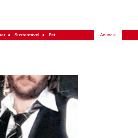
her
Sustentável
Pet
Anuncie