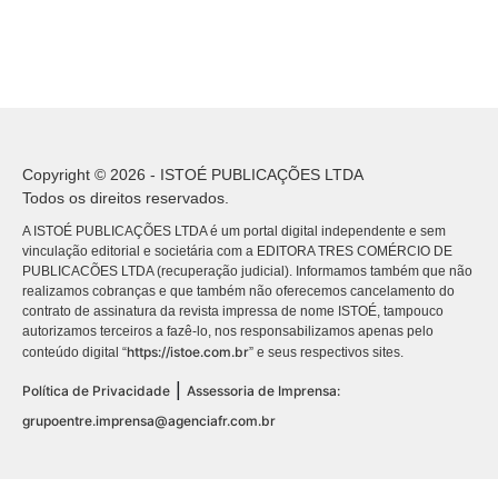
Copyright © 2026 - ISTOÉ PUBLICAÇÕES LTDA
Todos os direitos reservados.
A ISTOÉ PUBLICAÇÕES LTDA é um portal digital independente e sem
vinculação editorial e societária com a EDITORA TRES COMÉRCIO DE
PUBLICACÕES LTDA (recuperação judicial). Informamos também que não
realizamos cobranças e que também não oferecemos cancelamento do
contrato de assinatura da revista impressa de nome ISTOÉ, tampouco
autorizamos terceiros a fazê-lo, nos responsabilizamos apenas pelo
https://istoe.com.br
conteúdo digital “
” e seus respectivos sites.
|
Política de Privacidade
Assessoria de Imprensa:
grupoentre.imprensa@agenciafr.com.br