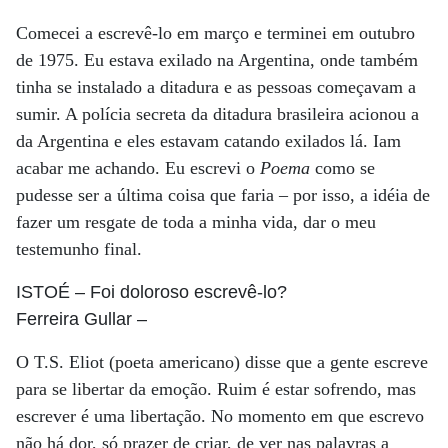
Comecei a escrevê-lo em março e terminei em outubro
de 1975. Eu estava exilado na Argentina, onde também
tinha se instalado a ditadura e as pessoas começavam a
sumir. A polícia secreta da ditadura brasileira acionou a
da Argentina e eles estavam catando exilados lá. Iam
acabar me achando. Eu escrevi o
Poema
como se
pudesse ser a última coisa que faria – por isso, a idéia de
fazer um resgate de toda a minha vida, dar o meu
testemunho final.
ISTOÉ
– Foi doloroso escrevê-lo?
Ferreira Gullar
–
O T.S. Eliot (poeta americano) disse que a gente escreve
para se libertar da emoção. Ruim é estar sofrendo, mas
escrever é uma libertação. No momento em que escrevo
não há dor, só prazer de criar, de ver nas palavras a