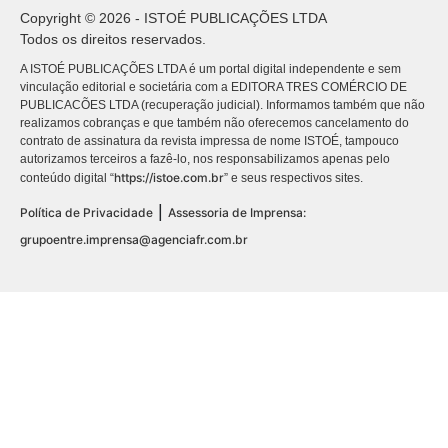
Copyright © 2026 - ISTOÉ PUBLICAÇÕES LTDA
Todos os direitos reservados.
A ISTOÉ PUBLICAÇÕES LTDA é um portal digital independente e sem
vinculação editorial e societária com a EDITORA TRES COMÉRCIO DE
PUBLICACÕES LTDA (recuperação judicial). Informamos também que não
realizamos cobranças e que também não oferecemos cancelamento do
contrato de assinatura da revista impressa de nome ISTOÉ, tampouco
autorizamos terceiros a fazê-lo, nos responsabilizamos apenas pelo
https://istoe.com.br
conteúdo digital “
” e seus respectivos sites.
|
Política de Privacidade
Assessoria de Imprensa:
grupoentre.imprensa@agenciafr.com.br