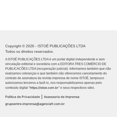
Copyright © 2026 - ISTOÉ PUBLICAÇÕES LTDA
Todos os direitos reservados.
A ISTOÉ PUBLICAÇÕES LTDA é um portal digital independente e sem
vinculação editorial e societária com a EDITORA TRES COMÉRCIO DE
PUBLICACÕES LTDA (recuperação judicial). Informamos também que não
realizamos cobranças e que também não oferecemos cancelamento do
contrato de assinatura da revista impressa de nome ISTOÉ, tampouco
autorizamos terceiros a fazê-lo, nos responsabilizamos apenas pelo
https://istoe.com.br
conteúdo digital “
” e seus respectivos sites.
|
Política de Privacidade
Assessoria de Imprensa:
grupoentre.imprensa@agenciafr.com.br