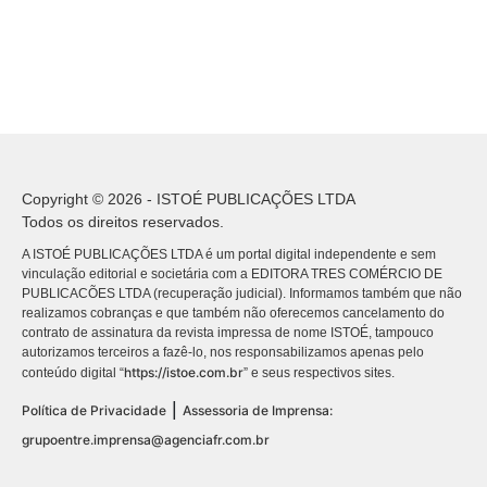
Copyright © 2026 - ISTOÉ PUBLICAÇÕES LTDA
Todos os direitos reservados.
A ISTOÉ PUBLICAÇÕES LTDA é um portal digital independente e sem
vinculação editorial e societária com a EDITORA TRES COMÉRCIO DE
PUBLICACÕES LTDA (recuperação judicial). Informamos também que não
realizamos cobranças e que também não oferecemos cancelamento do
contrato de assinatura da revista impressa de nome ISTOÉ, tampouco
autorizamos terceiros a fazê-lo, nos responsabilizamos apenas pelo
https://istoe.com.br
conteúdo digital “
” e seus respectivos sites.
|
Política de Privacidade
Assessoria de Imprensa:
grupoentre.imprensa@agenciafr.com.br