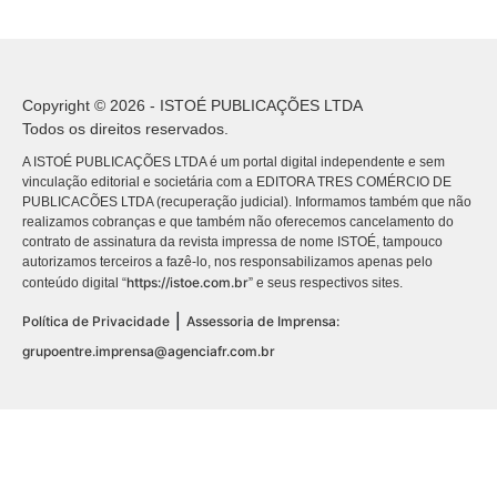
Copyright © 2026 - ISTOÉ PUBLICAÇÕES LTDA
Todos os direitos reservados.
A ISTOÉ PUBLICAÇÕES LTDA é um portal digital independente e sem
vinculação editorial e societária com a EDITORA TRES COMÉRCIO DE
PUBLICACÕES LTDA (recuperação judicial). Informamos também que não
realizamos cobranças e que também não oferecemos cancelamento do
contrato de assinatura da revista impressa de nome ISTOÉ, tampouco
autorizamos terceiros a fazê-lo, nos responsabilizamos apenas pelo
https://istoe.com.br
conteúdo digital “
” e seus respectivos sites.
|
Política de Privacidade
Assessoria de Imprensa:
grupoentre.imprensa@agenciafr.com.br