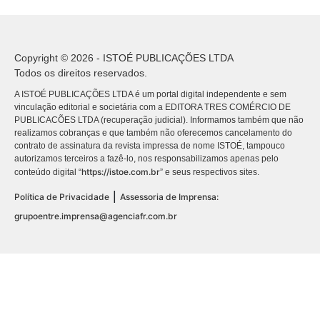
Copyright © 2026 - ISTOÉ PUBLICAÇÕES LTDA
Todos os direitos reservados.
A ISTOÉ PUBLICAÇÕES LTDA é um portal digital independente e sem
vinculação editorial e societária com a EDITORA TRES COMÉRCIO DE
PUBLICACÕES LTDA (recuperação judicial). Informamos também que não
realizamos cobranças e que também não oferecemos cancelamento do
contrato de assinatura da revista impressa de nome ISTOÉ, tampouco
autorizamos terceiros a fazê-lo, nos responsabilizamos apenas pelo
https://istoe.com.br
conteúdo digital “
” e seus respectivos sites.
|
Política de Privacidade
Assessoria de Imprensa:
grupoentre.imprensa@agenciafr.com.br