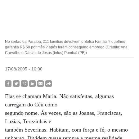
No sertão da Paraíba, 211 famílias devolvem o Bolsa Família ? quelhes
garantia R$ 50 por mês ? após terem conseguido emprego (Crédito: Ana
Carvalho e Dárcio de Jesus (fotos) Pombal (PB))
17/08/2005 - 10:00
Elas se chamam Maria. Não satisfeitas, algumas
carregam do Céu como
segundo nome. Às vezes, são as Joanas, Franciscas,
Luzias, Terezinhas e
também Severinas. Habitam, com força e fé, o mesmo
universo. Dividem quase sempre a mesma realidade