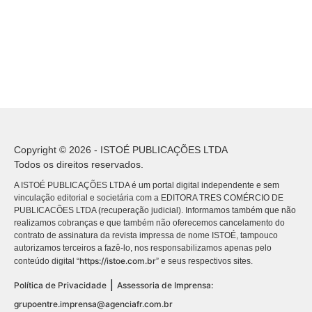
Copyright © 2026 - ISTOÉ PUBLICAÇÕES LTDA
Todos os direitos reservados.
A ISTOÉ PUBLICAÇÕES LTDA é um portal digital independente e sem
vinculação editorial e societária com a EDITORA TRES COMÉRCIO DE
PUBLICACÕES LTDA (recuperação judicial). Informamos também que não
realizamos cobranças e que também não oferecemos cancelamento do
contrato de assinatura da revista impressa de nome ISTOÉ, tampouco
autorizamos terceiros a fazê-lo, nos responsabilizamos apenas pelo
https://istoe.com.br
conteúdo digital “
” e seus respectivos sites.
|
Política de Privacidade
Assessoria de Imprensa:
grupoentre.imprensa@agenciafr.com.br