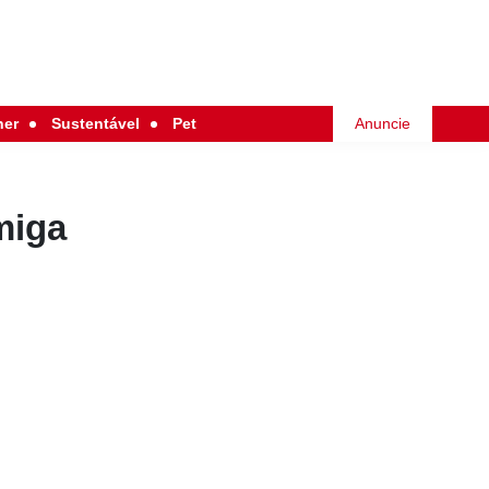
her
Sustentável
Pet
Anuncie
miga