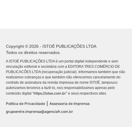
Copyright © 2026 - ISTOÉ PUBLICAÇÕES LTDA
Todos os direitos reservados.
A ISTOÉ PUBLICAÇÕES LTDA é um portal digital independente e sem
vinculação editorial e societária com a EDITORA TRES COMÉRCIO DE
PUBLICACÕES LTDA (recuperação judicial). Informamos também que não
realizamos cobranças e que também não oferecemos cancelamento do
contrato de assinatura da revista impressa de nome ISTOÉ, tampouco
autorizamos terceiros a fazê-lo, nos responsabilizamos apenas pelo
https://istoe.com.br
conteúdo digital “
” e seus respectivos sites.
|
Política de Privacidade
Assessoria de Imprensa:
grupoentre.imprensa@agenciafr.com.br