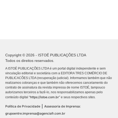
Copyright © 2026 - ISTOÉ PUBLICAÇÕES LTDA
Todos os direitos reservados.
A ISTOÉ PUBLICAÇÕES LTDA é um portal digital independente e sem
vinculação editorial e societária com a EDITORA TRES COMÉRCIO DE
PUBLICACÕES LTDA (recuperação judicial). Informamos também que não
realizamos cobranças e que também não oferecemos cancelamento do
contrato de assinatura da revista impressa de nome ISTOÉ, tampouco
autorizamos terceiros a fazê-lo, nos responsabilizamos apenas pelo
https://istoe.com.br
conteúdo digital “
” e seus respectivos sites.
|
Política de Privacidade
Assessoria de Imprensa:
grupoentre.imprensa@agenciafr.com.br