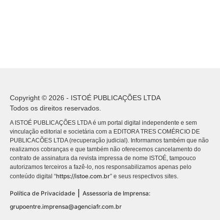
Copyright © 2026 - ISTOÉ PUBLICAÇÕES LTDA
Todos os direitos reservados.
A ISTOÉ PUBLICAÇÕES LTDA é um portal digital independente e sem
vinculação editorial e societária com a EDITORA TRES COMÉRCIO DE
PUBLICACÕES LTDA (recuperação judicial). Informamos também que não
realizamos cobranças e que também não oferecemos cancelamento do
contrato de assinatura da revista impressa de nome ISTOÉ, tampouco
autorizamos terceiros a fazê-lo, nos responsabilizamos apenas pelo
https://istoe.com.br
conteúdo digital “
” e seus respectivos sites.
|
Política de Privacidade
Assessoria de Imprensa:
grupoentre.imprensa@agenciafr.com.br