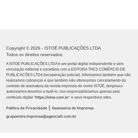
Copyright © 2026 - ISTOÉ PUBLICAÇÕES LTDA
Todos os direitos reservados.
A ISTOÉ PUBLICAÇÕES LTDA é um portal digital independente e sem
vinculação editorial e societária com a EDITORA TRES COMÉRCIO DE
PUBLICACÕES LTDA (recuperação judicial). Informamos também que não
realizamos cobranças e que também não oferecemos cancelamento do
contrato de assinatura da revista impressa de nome ISTOÉ, tampouco
autorizamos terceiros a fazê-lo, nos responsabilizamos apenas pelo
https://istoe.com.br
conteúdo digital “
” e seus respectivos sites.
|
Política de Privacidade
Assessoria de Imprensa:
grupoentre.imprensa@agenciafr.com.br