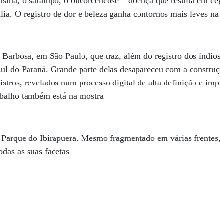
 asma, o sarampo, o oncorcencose – doença que resulta em ce
alia. O registro de dor e beleza ganha contornos mais leves n
a Barbosa, em São Paulo, que traz, além do registro dos índi
sul do Paraná. Grande parte delas desapareceu com a construçã
istros, revelados num processo digital de alta definição e im
abalho também está na mostra
 Parque do Ibirapuera. Mesmo fragmentado em várias frentes,
das as suas facetas