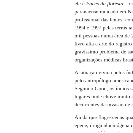
ele é
Faces da floresta – 
paranaense radicado em No
profissional das lentes, co
1994 e 1997 pelas terras 
mil pessoas numa área de 
livro alia a arte do regis
gravíssimo problema de sa
organizações médicas brasil
A situação vivida pelos ín
pelo antropólogo american
Segundo Good, os índios s
lugares onde chove muito e
decorrentes da invasão de 
Ainda que flagre cenas quas
epene, droga alucinógena q