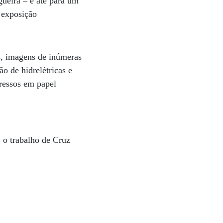
gueira – e até para um
a exposição
os, imagens de inúmeras
o de hidrelétricas e
pressos em papel
 o trabalho de Cruz