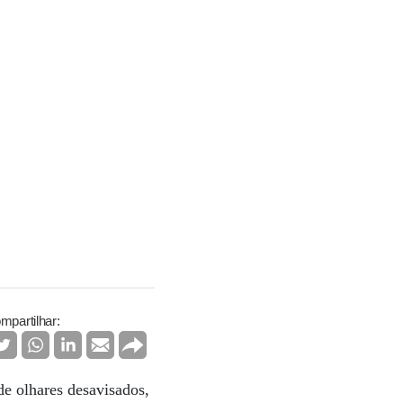
mpartilhar:
de olhares desavisados,