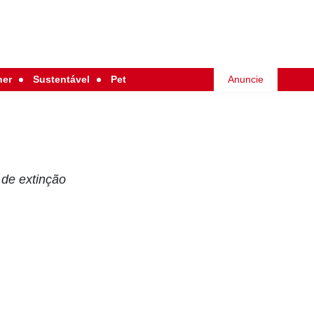
her
Sustentável
Pet
Anuncie
 de extinção