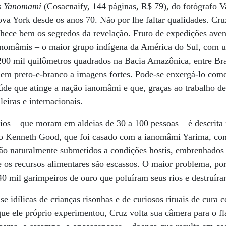
os Yanomami
(Cosacnaify, 144 páginas, R$ 79), do fotógrafo V
va York desde os anos 70. Não por lhe faltar qualidades. Cru
nhece bem os segredos da revelação. Fruto de expedições avent
ianomâmis – o maior grupo indígena da América do Sul, com 
200 mil quilômetros quadrados na Bacia Amazônica, entre Bra
tro em preto-e-branco a imagens fortes. Pode-se enxergá-lo co
úde que atinge a nação ianomâmi e que, graças ao trabalho de
eiras e internacionais.
dios – que moram em aldeias de 30 a 100 pessoas – é descrita 
o Kenneth Good, que foi casado com a ianomâmi Yarima, com 
ão naturalmente submetidos a condições hostis, embrenhados 
 os recursos alimentares são escassos. O maior problema, po
40 mil garimpeiros de ouro que poluíram seus rios e destruíra
e idílicas de crianças risonhas e de curiosos rituais de cura 
ue ele próprio experimentou, Cruz volta sua câmera para o f