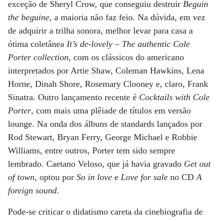
exceção de Sheryl Crow, que conseguiu destruir
Beguin
the beguine
, a maioria não faz feio. Na dúvida, em vez
de adquirir a trilha sonora, melhor levar para casa a
ótima coletânea
It’s de-lovely – The authentic Cole
Porter collection
, com os clássicos do americano
interpretados por Artie Shaw, Coleman Hawkins, Lena
Horne, Dinah Shore, Rosemary Clooney e, claro, Frank
Sinatra. Outro lançamento recente é
Cocktails with Cole
Porter
, com mais uma plêiade de títulos em versão
lounge. Na onda dos álbuns de standards lançados por
Rod Stewart, Bryan Ferry, George Michael e Robbie
Williams, entre outros, Porter tem sido sempre
lembrado. Caetano Veloso, que já havia gravado
Get out
of town
, optou por
So in love
e
Love for sale
no CD
A
foreign sound
.
Pode-se criticar o didatismo careta da cinebiografia de