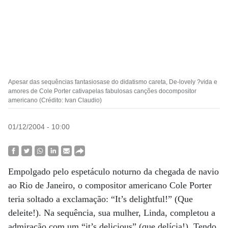
Apesar das sequências fantasiosase do didatismo careta, De-lovely ?vida e
amores de Cole Porter cativapelas fabulosas canções docompositor
americano (Crédito: Ivan Claudio)
01/12/2004 - 10:00
Empolgado pelo espetáculo noturno da chegada de navio
ao Rio de Janeiro, o compositor americano Cole Porter
teria soltado a exclamação: “It’s delightful!” (Que
deleite!). Na sequência, sua mulher, Linda, completou a
admiração com um “it’s delicious” (que delícia!). Tendo