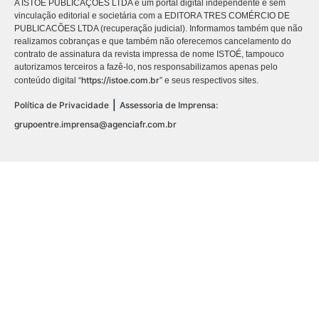
A ISTOÉ PUBLICAÇÕES LTDA é um portal digital independente e sem
vinculação editorial e societária com a EDITORA TRES COMÉRCIO DE
PUBLICACÕES LTDA (recuperação judicial). Informamos também que não
realizamos cobranças e que também não oferecemos cancelamento do
contrato de assinatura da revista impressa de nome ISTOÉ, tampouco
autorizamos terceiros a fazê-lo, nos responsabilizamos apenas pelo
https://istoe.com.br
conteúdo digital “
” e seus respectivos sites.
|
Política de Privacidade
Assessoria de Imprensa:
grupoentre.imprensa@agenciafr.com.br