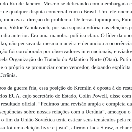
a do Rio de Janeiro. Mesmo se deliciando com a embargada car
 de qualquer disputa comercial com o Brasil. Um telefonema 
a, indicava a direção do problema. De terras tupiniquins, Puti
no, Viktor Yanukovich, por sua suposta vitória nas eleições p
no dia anterior. Era uma manobra política clara. O líder da op
nko, não pensava da mesma maneira e denunciou a ocorrência 
ação foi corroborada por observadores internacionais, enviado
pela Organização do Tratado do Atlântico Norte (Otan). Puti
 o próprio se pronunciar como vencedor, deixando explícita 
 Ucrânia.
s da guerra fria, essa posição do Kremlin é oposta à do res
elos EUA, cujo secretário de Estado, Colin Powell, disse com
 resultado oficial. “Pedimos uma revisão ampla e completa d
nsequências sobre nossas relações com a Ucrânia”, ameaçou o
o fim da União Soviética tenta esticar seus tentáculos pela re
ssa foi uma eleição livre e justa”, afirmou Jack Straw, o chanc