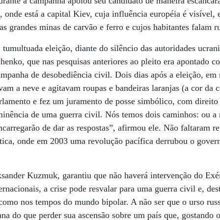
urante a campanha apoiou seu candidato de maneira escancara
, onde está a capital Kiev, cuja influência européia é visível, e
 as grandes minas de carvão e ferro e cujos habitantes falam r
 tumultuada eleição, diante do silêncio das autoridades ucran
henko, que nas pesquisas anteriores ao pleito era apontado 
mpanha de desobediência civil. Dois dias após a eleição, em 
vam a neve e agitavam roupas e bandeiras laranjas (a cor da
rlamento e fez um juramento de posse simbólico, com direito
minência de uma guerra civil. Nós temos dois caminhos: ou a 
ncarregarão de dar as respostas”, afirmou ele. Não faltaram re
tica, onde em 2003 uma revolução pacífica derrubou o gover
ksander Kuzmuk, garantiu que não haverá intervenção do Exé
ernacionais, a crise pode resvalar para uma guerra civil e, des
 como nos tempos do mundo bipolar. A não ser que o urso rus
ana do que perder sua ascensão sobre um país que, gostando 