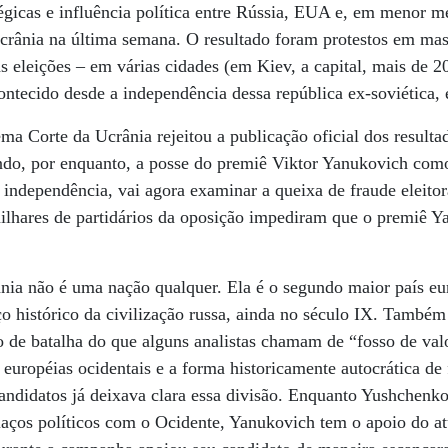
tégicas e influência política entre Rússia, EUA e, em menor 
crânia na última semana. O resultado foram protestos em mas
eleições – em várias cidades (em Kiev, a capital, mais de 2
ntecido desde a independência dessa república ex-soviética,
ma Corte da Ucrânia rejeitou a publicação oficial dos resulta
indo, por enquanto, a posse do premiê Viktor Yanukovich com
 independência, vai agora examinar a queixa de fraude eleitor
milhares de partidários da oposição impediram que o premiê Y
.
nia não é uma nação qualquer. Ela é o segundo maior país eu
ço histórico da civilização russa, ainda no século IX. Também
de batalha do que alguns analistas chamam de “fosso de valor
européias ocidentais e a forma historicamente autocrática de 
candidatos já deixava clara essa divisão. Enquanto Yushchen
s laços políticos com o Ocidente, Yanukovich tem o apoio do a