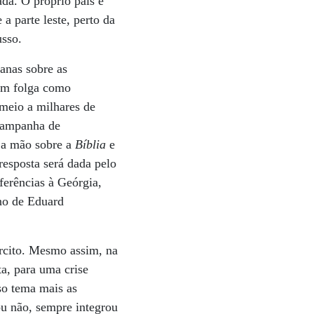
da. O próprio país é
 a parte leste, perto da
usso.
ianas sobre as
com folga como
meio a milhares de
 campanha de
 a mão sobre a
Bíblia
e
resposta será dada pelo
ferências à Geórgia,
no de Eduard
rcito. Mesmo assim, na
ta, para uma crise
so tema mais as
ou não, sempre integrou