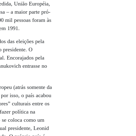
medida, União Européia,
sa – a maior parte pró-
00 mil pessoas foram às
 em 1991.
dos das eleições pela
o presidente. O
al. Encorajados pela
anukovich entrasse no
ropeu (atrás somente da
 por isso, o país acabou
es” culturais entre os
fazer política na
ko se coloca como um
tual presidente, Leonid