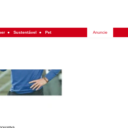
her
Sustentável
Pet
Anuncie