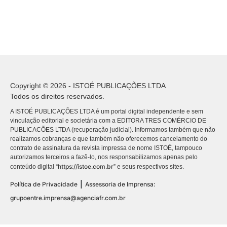
Copyright © 2026 - ISTOÉ PUBLICAÇÕES LTDA
Todos os direitos reservados.
A ISTOÉ PUBLICAÇÕES LTDA é um portal digital independente e sem
vinculação editorial e societária com a EDITORA TRES COMÉRCIO DE
PUBLICACÕES LTDA (recuperação judicial). Informamos também que não
realizamos cobranças e que também não oferecemos cancelamento do
contrato de assinatura da revista impressa de nome ISTOÉ, tampouco
autorizamos terceiros a fazê-lo, nos responsabilizamos apenas pelo
https://istoe.com.br
conteúdo digital “
” e seus respectivos sites.
|
Política de Privacidade
Assessoria de Imprensa:
grupoentre.imprensa@agenciafr.com.br