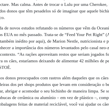
ectare. Mas calma. Antes de trocar o Lulu por uma Cherokee, 
dos donos que têm pesadelos só de imaginar que aquele bichi
co.
ada de novos estudos refutando os números que vêm da Ocean
 dos EUA no mês passado. Trata-se de “Feed Your Pet Right” 
ambém inédito por aqui), de Marion Nestle, nutricionista e 
nhecer a importância dos números levantados pelo casal neo-z
 contexto. “As rações aproveitam restos que seriam jogados 
 os cães, estaríamos deixando de alimentar 42 milhões de pe
 ISTOÉ.
os donos preocupados com rastros além daqueles que os cães
leiras dos pet shops produtos que levam em consideração o b
ntar, abrigar e acomodar o seu bichinho de maneira limpa. Se 
ucas de cerâmica ou alumínio – em vez de plástico –, compr
balagens feitas de material reciclável, você vai ajudar os cãe