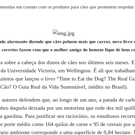
ementina em contato com os produtos para cães que prometem respeitar
udo alarmante dizendo que cães poluem mais que carros, novo livro 
 corretos fazem com que o melhor amigo do homem fique de bem c
 sobre a cabeça dos donos de cães nos últimos seis meses. E
da Universidade Victoria, em Wellington. É ali que trabalha
quitetos que lançou o livro “Time to Eat the Dog? The Real Gu
Cão? O Guia Real da Vida Sustentável, inédito no Brasil).
s autores defendem que, ao longo de um ano, a patada de car
ro daquela deixada por um motorista que rode dez mil quil
 a gasolina. Para justificar seu raciocínio, os estudiosos recor
e porte médio come 164 quilos de carne e 95 de cereais por a
eio ambiente corresponde a uma superfície de 0,84 hectare. 