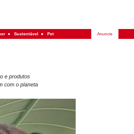
her
Sustentável
Pet
Anuncie
o e produtos
m com o planeta