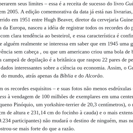
erarem seus limites – essa é a receita de sucesso do livro
Gui
m 2005. A edição comemorativa da data já está nas livrarias,
rido em 1951 entre Hugh Beaver, diretor da cervejaria Guine
a da Europa, nasceu a idéia de registrar todos os recordes do p
com clara tendência ao besteirol, e essa característica é conf
ue alguém realmente se interessa em saber que em 1945 uma
ivência sem cabeça , ou que um americano criou uma bola de
a campeã de depilação é a britânica que raspou 22 pares de 
há dados interessantes sobre a ciência ou economia. Assim, o G
o do mundo, atrás apenas da
Bíblia
e do
Alcorão
.
 os recordes esquisitos – e suas fotos não menos esdrúxulas 
ess
à vendagem de 100 milhões de exemplares em uma centen
queno Pinóquio, um yorkshire-terrier de 20,3 centímetros), o
m de altura e 231,14 cm do focinho à cauda) e o mais exte
9.234 participantes) não mudará o destino de ninguém, mas ne
strou-se mais forte do que a razão.