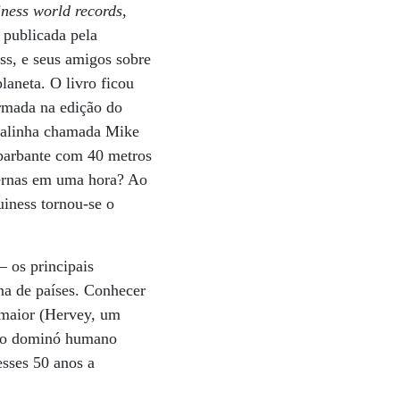
ness world records
,
 publicada pela
ss, e seus amigos sobre
laneta. O livro ficou
irmada na edição do
 galinha chamada Mike
 barbante com 40 metros
pernas em uma hora? Ao
uiness tornou-se o
– os principais
a de países. Conhecer
 maior (Hervey, um
nso dominó humano
sses 50 anos a