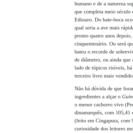
humano e de a natureza sup
que completa meio século e
Ediouro. Do bate-boca ocor
qual seria a ave mais rápid
pronto quatro anos depois, 
cinquentenário. Ou será q
bateu o recorde de sobrev
de diâmetro, ou ainda que 
lado de tópicos risíveis, 
terceiro livro mais vendid
Não há dúvida de que foram
ingredientes a alçar o
Guin
o menor cachorro vivo (Pe
dinamarquês, com 105,41 c
(feito em Cingapura, com 
curiosidade dos leitores mo