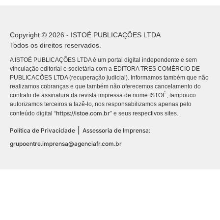
Copyright © 2026 - ISTOÉ PUBLICAÇÕES LTDA
Todos os direitos reservados.
A ISTOÉ PUBLICAÇÕES LTDA é um portal digital independente e sem
vinculação editorial e societária com a EDITORA TRES COMÉRCIO DE
PUBLICACÕES LTDA (recuperação judicial). Informamos também que não
realizamos cobranças e que também não oferecemos cancelamento do
contrato de assinatura da revista impressa de nome ISTOÉ, tampouco
autorizamos terceiros a fazê-lo, nos responsabilizamos apenas pelo
https://istoe.com.br
conteúdo digital “
” e seus respectivos sites.
|
Política de Privacidade
Assessoria de Imprensa:
grupoentre.imprensa@agenciafr.com.br