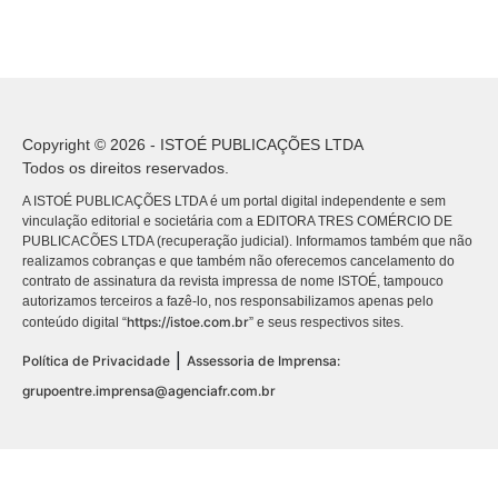
Copyright © 2026 - ISTOÉ PUBLICAÇÕES LTDA
Todos os direitos reservados.
A ISTOÉ PUBLICAÇÕES LTDA é um portal digital independente e sem
vinculação editorial e societária com a EDITORA TRES COMÉRCIO DE
PUBLICACÕES LTDA (recuperação judicial). Informamos também que não
realizamos cobranças e que também não oferecemos cancelamento do
contrato de assinatura da revista impressa de nome ISTOÉ, tampouco
autorizamos terceiros a fazê-lo, nos responsabilizamos apenas pelo
https://istoe.com.br
conteúdo digital “
” e seus respectivos sites.
|
Política de Privacidade
Assessoria de Imprensa:
grupoentre.imprensa@agenciafr.com.br