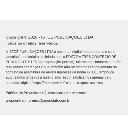
Copyright © 2026 - ISTOÉ PUBLICAÇÕES LTDA
Todos os direitos reservados.
A ISTOÉ PUBLICAÇÕES LTDA é um portal digital independente e sem
vinculação editorial e societária com a EDITORA TRES COMÉRCIO DE
PUBLICACÕES LTDA (recuperação judicial). Informamos também que não
realizamos cobranças e que também não oferecemos cancelamento do
contrato de assinatura da revista impressa de nome ISTOÉ, tampouco
autorizamos terceiros a fazê-lo, nos responsabilizamos apenas pelo
https://istoe.com.br
conteúdo digital “
” e seus respectivos sites.
|
Política de Privacidade
Assessoria de Imprensa:
grupoentre.imprensa@agenciafr.com.br