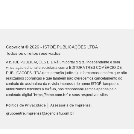
Copyright © 2026 - ISTOÉ PUBLICAÇÕES LTDA
Todos os direitos reservados.
A ISTOÉ PUBLICAÇÕES LTDA é um portal digital independente e sem
vinculação editorial e societária com a EDITORA TRES COMÉRCIO DE
PUBLICACÕES LTDA (recuperação judicial). Informamos também que não
realizamos cobranças e que também não oferecemos cancelamento do
contrato de assinatura da revista impressa de nome ISTOÉ, tampouco
autorizamos terceiros a fazê-lo, nos responsabilizamos apenas pelo
https://istoe.com.br
conteúdo digital “
” e seus respectivos sites.
|
Política de Privacidade
Assessoria de Imprensa:
grupoentre.imprensa@agenciafr.com.br