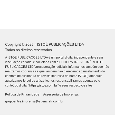
Copyright © 2026 - ISTOÉ PUBLICAÇÕES LTDA
Todos os direitos reservados.
A ISTOÉ PUBLICAÇÕES LTDA é um portal digital independente e sem
vinculação editorial e societária com a EDITORA TRES COMÉRCIO DE
PUBLICACÕES LTDA (recuperação judicial). Informamos também que não
realizamos cobranças e que também não oferecemos cancelamento do
contrato de assinatura da revista impressa de nome ISTOÉ, tampouco
autorizamos terceiros a fazê-lo, nos responsabilizamos apenas pelo
https://istoe.com.br
conteúdo digital “
” e seus respectivos sites.
|
Política de Privacidade
Assessoria de Imprensa:
grupoentre.imprensa@agenciafr.com.br