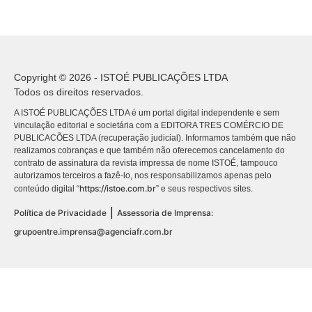
Copyright © 2026 - ISTOÉ PUBLICAÇÕES LTDA
Todos os direitos reservados.
A ISTOÉ PUBLICAÇÕES LTDA é um portal digital independente e sem
vinculação editorial e societária com a EDITORA TRES COMÉRCIO DE
PUBLICACÕES LTDA (recuperação judicial). Informamos também que não
realizamos cobranças e que também não oferecemos cancelamento do
contrato de assinatura da revista impressa de nome ISTOÉ, tampouco
autorizamos terceiros a fazê-lo, nos responsabilizamos apenas pelo
https://istoe.com.br
conteúdo digital “
” e seus respectivos sites.
|
Política de Privacidade
Assessoria de Imprensa:
grupoentre.imprensa@agenciafr.com.br