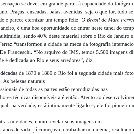
 sensação se deve, em grande parte, à capacidade do fotógraf
no. Praças, enseadas, baías, avenidas, seja o que for, tudo s
e e parece eternizar um tempo feliz.
O Brasil de Marc Ferre
Janeiro, é uma boa oportunidade de entrar neste túnel do tem
ltimídia, sendo 40% deste material sobre o Rio de Janeiro e
Ferrez “transformou a cidade na meca da fotografia internaci
De Franceschi. “No arquivo do IMS, temos 5.500 imagens dif
e é dedicada ao Rio e seus arredores”, diz.
 décadas de 1870 e 1880 o Rio foi a segunda cidade mais fot
. As belezas naturais
ssionais de todas as partes estão reproduzidas nas
hores técnicas disponíveis até então. Atento ao desenvolvime
 qual, na verdade, está intimamente ligado –, ele foi pioneiro
utras novidades, como revelar suas imagens em
s anos de vida, já começava a trabalhar no cinema, resultado