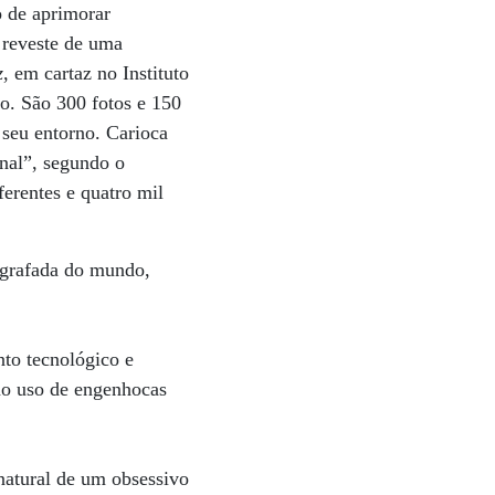
o de aprimorar
e reveste de uma
z
, em cartaz no Instituto
po. São 300 fotos e 150
 seu entorno. Carioca
onal”, segundo o
erentes e quatro mil
ografada do mundo,
nto tecnológico e
 no uso de engenhocas
 natural de um obsessivo