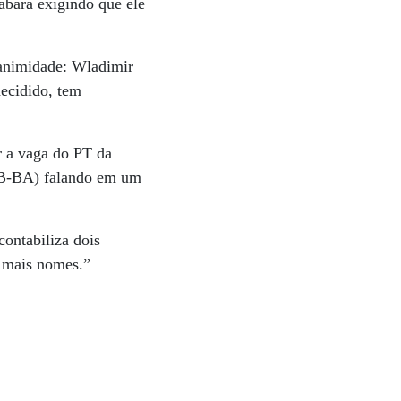
abará exigindo que ele
nanimidade: Wladimir
decidido, tem
r a vaga do PT da
MDB-BA) falando em um
ontabiliza dois
r mais nomes.”