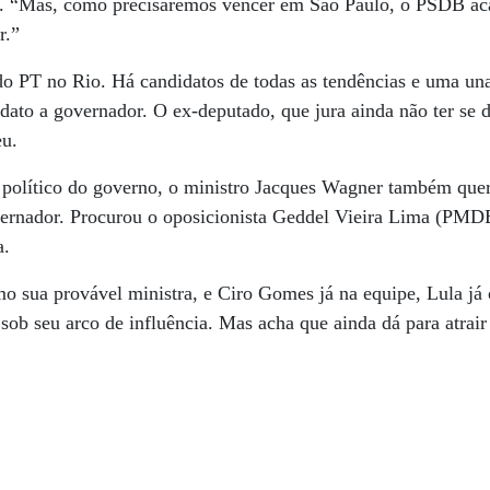
te. “Mas, como precisaremos vencer em São Paulo, o PSDB ac
r.”
 do PT no Rio. Há candidatos de todas as tendências e uma u
dato a governador. O ex-deputado, que jura ainda não ter se 
eu.
 político do governo, o ministro Jacques Wagner também que
vernador. Procurou o oposicionista Geddel Vieira Lima (P
a.
sua provável ministra, e Ciro Gomes já na equipe, Lula já c
sob seu arco de influência. Mas acha que ainda dá para atrai