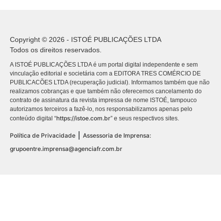
Copyright © 2026 - ISTOÉ PUBLICAÇÕES LTDA
Todos os direitos reservados.
A ISTOÉ PUBLICAÇÕES LTDA é um portal digital independente e sem
vinculação editorial e societária com a EDITORA TRES COMÉRCIO DE
PUBLICACÕES LTDA (recuperação judicial). Informamos também que não
realizamos cobranças e que também não oferecemos cancelamento do
contrato de assinatura da revista impressa de nome ISTOÉ, tampouco
autorizamos terceiros a fazê-lo, nos responsabilizamos apenas pelo
https://istoe.com.br
conteúdo digital “
” e seus respectivos sites.
|
Política de Privacidade
Assessoria de Imprensa:
grupoentre.imprensa@agenciafr.com.br