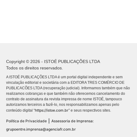
Copyright © 2026 - ISTOÉ PUBLICAÇÕES LTDA
Todos os direitos reservados.
A ISTOÉ PUBLICAÇÕES LTDA é um portal digital independente e sem
vinculação editorial e societária com a EDITORA TRES COMÉRCIO DE
PUBLICACÕES LTDA (recuperação judicial). Informamos também que não
realizamos cobranças e que também não oferecemos cancelamento do
contrato de assinatura da revista impressa de nome ISTOÉ, tampouco
autorizamos terceiros a fazê-lo, nos responsabilizamos apenas pelo
https://istoe.com.br
conteúdo digital “
” e seus respectivos sites.
|
Política de Privacidade
Assessoria de Imprensa:
grupoentre.imprensa@agenciafr.com.br