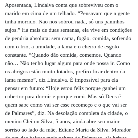
Aposentada, Lindalva conta que sobreviveu com o
marido em cima de um telhado. “Pensavam que a gente
tinha morrido. Não nos sobrou nada, só uns paninhos
sujos.” Há mais de duas semanas, ela vive em condições
de penúria absoluta: sem cama, fogão, comida, sofrendo
com o frio, a umidade, a lama e o cheiro de esgoto
constante. “Quando dão comida, comemos. Quando
não… Não tenho lugar algum para onde possa ir. Como
os abrigos estão muito lotados, prefiro ficar dentro da
lama mesmo”, diz Lindalva. É impossível para ela
pensar em futuro: “Hoje estou feliz porque ganhei um
cobertor para dormir e porque comi. Mas só Deus é
quem sabe como vai ser esse recomeço e o que vai ser
de Palmares”, diz. Na desolação completa da cidade, o
menino Cleiton Silva, 5 anos, ainda abre seu maior
sorriso ao lado da mãe, Ediane Maria da Silva. Morador
de um dos bairros mais pobres de Palmares, ele brinca,