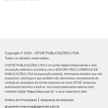
Copyright © 2026 - ISTOÉ PUBLICAÇÕES LTDA
Todos os direitos reservados.
A ISTOÉ PUBLICAÇÕES LTDA é um portal digital independente e sem
vinculação editorial e societária com a EDITORA TRES COMÉRCIO DE
PUBLICACÕES LTDA (recuperação judicial). Informamos também que não
realizamos cobranças e que também não oferecemos cancelamento do
contrato de assinatura da revista impressa de nome ISTOÉ, tampouco
autorizamos terceiros a fazê-lo, nos responsabilizamos apenas pelo
https://istoe.com.br
conteúdo digital “
” e seus respectivos sites.
|
Política de Privacidade
Assessoria de Imprensa:
grupoentre.imprensa@agenciafr.com.br