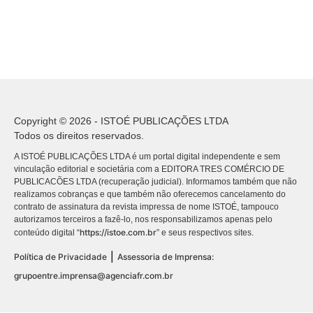
Copyright © 2026 - ISTOÉ PUBLICAÇÕES LTDA
Todos os direitos reservados.
A ISTOÉ PUBLICAÇÕES LTDA é um portal digital independente e sem
vinculação editorial e societária com a EDITORA TRES COMÉRCIO DE
PUBLICACÕES LTDA (recuperação judicial). Informamos também que não
realizamos cobranças e que também não oferecemos cancelamento do
contrato de assinatura da revista impressa de nome ISTOÉ, tampouco
autorizamos terceiros a fazê-lo, nos responsabilizamos apenas pelo
https://istoe.com.br
conteúdo digital “
” e seus respectivos sites.
|
Política de Privacidade
Assessoria de Imprensa:
grupoentre.imprensa@agenciafr.com.br