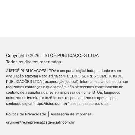
Copyright © 2026 - ISTOÉ PUBLICAÇÕES LTDA
Todos os direitos reservados.
A ISTOÉ PUBLICAÇÕES LTDA é um portal digital independente e sem
vinculação editorial e societária com a EDITORA TRES COMÉRCIO DE
PUBLICACÕES LTDA (recuperação judicial). Informamos também que não
realizamos cobranças e que também não oferecemos cancelamento do
contrato de assinatura da revista impressa de nome ISTOÉ, tampouco
autorizamos terceiros a fazê-lo, nos responsabilizamos apenas pelo
https://istoe.com.br
conteúdo digital “
” e seus respectivos sites.
|
Política de Privacidade
Assessoria de Imprensa:
grupoentre.imprensa@agenciafr.com.br