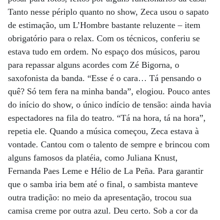
Tanto nesse périplo quanto no show, Zeca usou o sapato
de estimação, um L’Hombre bastante reluzente – item
obrigatório para o relax. Com os técnicos, conferiu se
estava tudo em ordem. No espaço dos músicos, parou
para repassar alguns acordes com Zé Bigorna, o
saxofonista da banda. “Esse é o cara… Tá pensando o
quê? Só tem fera na minha banda”, elogiou. Pouco antes
do início do show, o único indício de tensão: ainda havia
espectadores na fila do teatro. “Tá na hora, tá na hora”,
repetia ele. Quando a música começou, Zeca estava à
vontade. Cantou com o talento de sempre e brincou com
alguns famosos da platéia, como Juliana Knust,
Fernanda Paes Leme e Hélio de La Peña. Para garantir
que o samba iria bem até o final, o sambista manteve
outra tradição: no meio da apresentação, trocou sua
camisa creme por outra azul. Deu certo. Sob a cor da