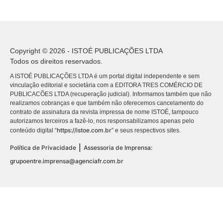
Copyright © 2026 - ISTOÉ PUBLICAÇÕES LTDA
Todos os direitos reservados.
A ISTOÉ PUBLICAÇÕES LTDA é um portal digital independente e sem
vinculação editorial e societária com a EDITORA TRES COMÉRCIO DE
PUBLICACÕES LTDA (recuperação judicial). Informamos também que não
realizamos cobranças e que também não oferecemos cancelamento do
contrato de assinatura da revista impressa de nome ISTOÉ, tampouco
autorizamos terceiros a fazê-lo, nos responsabilizamos apenas pelo
https://istoe.com.br
conteúdo digital “
” e seus respectivos sites.
|
Política de Privacidade
Assessoria de Imprensa:
grupoentre.imprensa@agenciafr.com.br