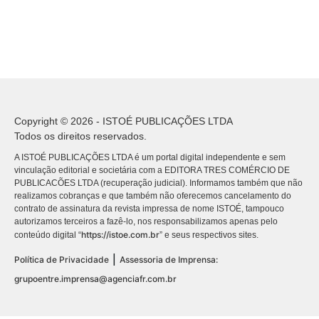
Copyright © 2026 - ISTOÉ PUBLICAÇÕES LTDA
Todos os direitos reservados.
A ISTOÉ PUBLICAÇÕES LTDA é um portal digital independente e sem
vinculação editorial e societária com a EDITORA TRES COMÉRCIO DE
PUBLICACÕES LTDA (recuperação judicial). Informamos também que não
realizamos cobranças e que também não oferecemos cancelamento do
contrato de assinatura da revista impressa de nome ISTOÉ, tampouco
autorizamos terceiros a fazê-lo, nos responsabilizamos apenas pelo
https://istoe.com.br
conteúdo digital “
” e seus respectivos sites.
|
Política de Privacidade
Assessoria de Imprensa:
grupoentre.imprensa@agenciafr.com.br