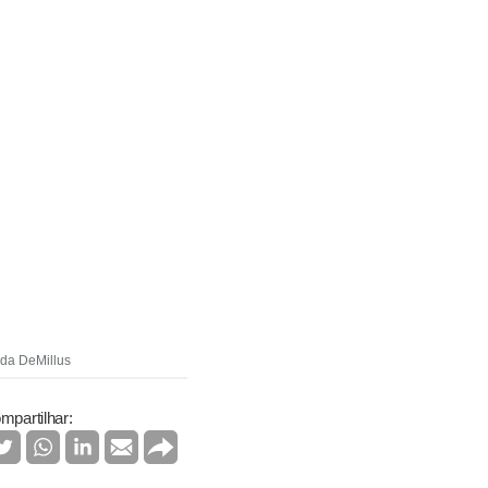
 da DeMillus
mpartilhar: