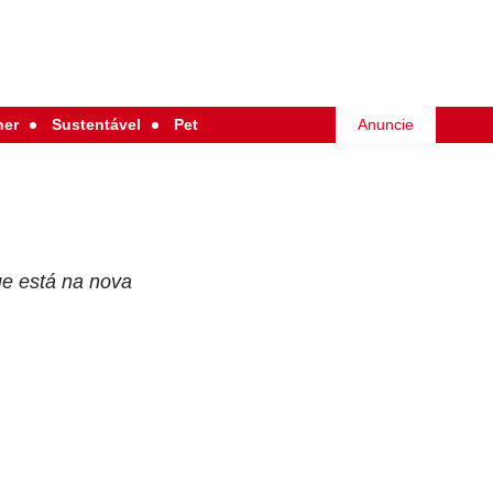
her
Sustentável
Pet
Anuncie
ue está na nova