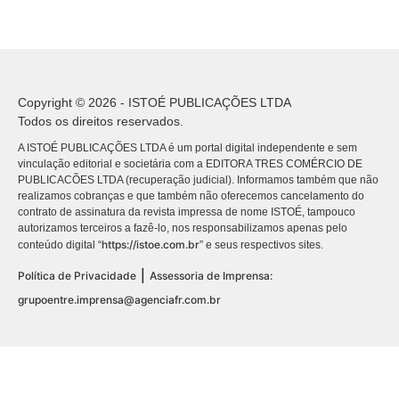
Copyright © 2026 - ISTOÉ PUBLICAÇÕES LTDA
Todos os direitos reservados.
A ISTOÉ PUBLICAÇÕES LTDA é um portal digital independente e sem
vinculação editorial e societária com a EDITORA TRES COMÉRCIO DE
PUBLICACÕES LTDA (recuperação judicial). Informamos também que não
realizamos cobranças e que também não oferecemos cancelamento do
contrato de assinatura da revista impressa de nome ISTOÉ, tampouco
autorizamos terceiros a fazê-lo, nos responsabilizamos apenas pelo
https://istoe.com.br
conteúdo digital “
” e seus respectivos sites.
|
Política de Privacidade
Assessoria de Imprensa:
grupoentre.imprensa@agenciafr.com.br