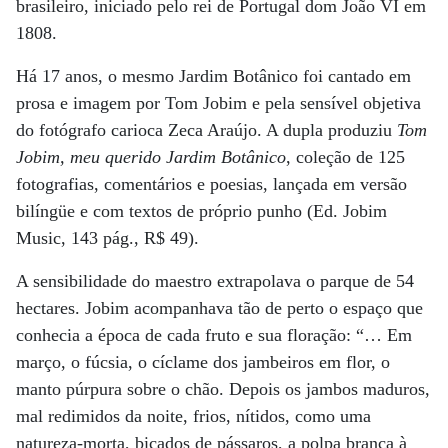
brasileiro, iniciado pelo rei de Portugal dom João VI em
1808.
Há 17 anos, o mesmo Jardim Botânico foi cantado em
prosa e imagem por Tom Jobim e pela sensível objetiva
do fotógrafo carioca Zeca Araújo. A dupla produziu
Tom
Jobim, meu querido Jardim Botânico
, coleção de 125
fotografias, comentários e poesias, lançada em versão
bilíngüe e com textos de próprio punho (Ed. Jobim
Music, 143 pág., R$ 49).
A sensibilidade do maestro extrapolava o parque de 54
hectares. Jobim acompanhava tão de perto o espaço que
conhecia a época de cada fruto e sua floração: “… Em
março, o fúcsia, o cíclame dos jambeiros em flor, o
manto púrpura sobre o chão. Depois os jambos maduros,
mal redimidos da noite, frios, nítidos, como uma
natureza-morta, bicados de pássaros, a polpa branca à