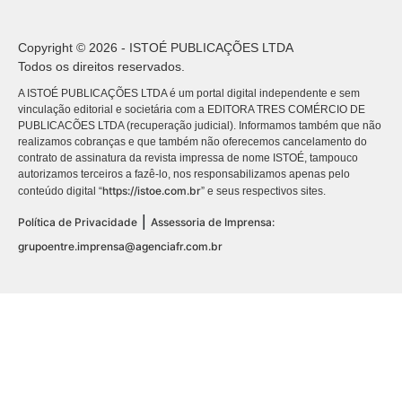
Copyright © 2026 - ISTOÉ PUBLICAÇÕES LTDA
Todos os direitos reservados.
A ISTOÉ PUBLICAÇÕES LTDA é um portal digital independente e sem
vinculação editorial e societária com a EDITORA TRES COMÉRCIO DE
PUBLICACÕES LTDA (recuperação judicial). Informamos também que não
realizamos cobranças e que também não oferecemos cancelamento do
contrato de assinatura da revista impressa de nome ISTOÉ, tampouco
autorizamos terceiros a fazê-lo, nos responsabilizamos apenas pelo
https://istoe.com.br
conteúdo digital “
” e seus respectivos sites.
|
Política de Privacidade
Assessoria de Imprensa:
grupoentre.imprensa@agenciafr.com.br