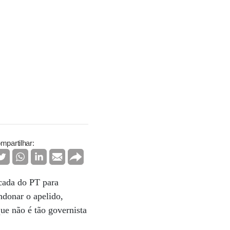
mpartilhar:
cada do PT para
andonar o apelido,
ue não é tão governista