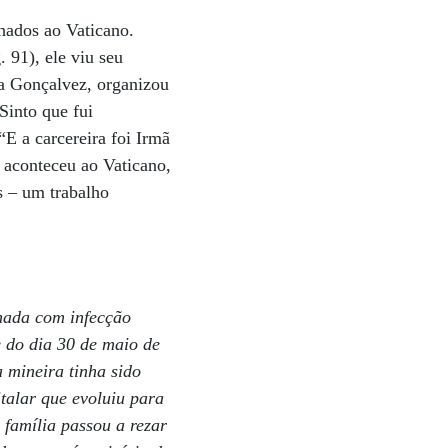
hados ao Vaticano.
 91), ele viu seu
a Gonçalvez, organizou
Sinto que fui
E a carcereira foi Irmã
 aconteceu ao Vaticano,
s – um trabalho
rnada com infecção
 do dia 30 de maio de
 mineira tinha sido
italar que evoluiu para
 família passou a rezar