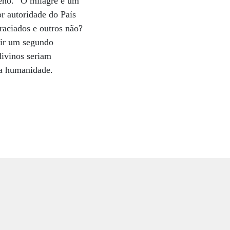
meno. “O milagre é um
r autoridade do País
raciados e outros não?
dir um segundo
divinos seriam
a a humanidade.