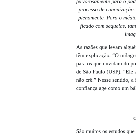
fervorosamente para o padr
processo de canonização. 
plenamente. Para o médic
ficado com sequelas, tam
imag
As razões que levam alguém
têm explicação. “O milagr
para os que duvidam do pod
de São Paulo (USP). “Ele s
não crê.” Nesse sentido, a
confiança age como um báls
O
São muitos os estudos que 