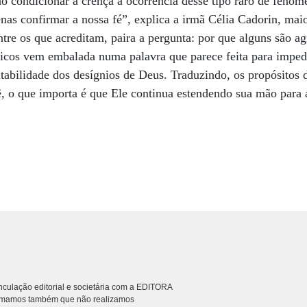
ão condicionar a crença à ocorrência desse tipo raro de fenô
nas confirmar a nossa fé”, explica a irmã Célia Cadorin, maio
e os que acreditam, paira a pergunta: por que alguns são ag
ólicos vem embalada numa palavra que parece feita para impe
tabilidade dos desígnios de Deus. Traduzindo, os propósitos 
ê, o que importa é que Ele continua estendendo sua mão par
culação editorial e societária com a EDITORA
rmamos também que não realizamos