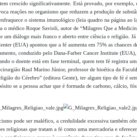
 tem crescido significativamente. Está provado, por exemplo,
voca reações no organismo que reduzem a produção de subst
 enfraquece o sistema imunológico (leia quadro na página ao l
rma o médico Roque Savioli, autor de “Milagres Que a Medic
de um diálogo mais franco e aberto entre ciência e religião. J
enter (EUA) apontou que a fé aumenta em 75% as chances de
tamento, conduzido pelo Dana-Farber Cancer Institute (EUA)
uando o doente está em fase terminal, quem tem fé registra um
cirurgião Raul Marino Júnior, professor de bioética da Facu
ligião do Cérebro” (editora Gente), ter algum tipo de fé é se
pósito se a pessoa achar que é formada de carbono, cálcio, fó
cismo pode ser maléfico, a credulidade excessiva também ofer
es religiosas que tratam a fé como uma mercadoria e ofere