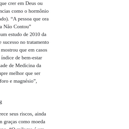
 que crer em Deus ou
âncias como o hormônio
ado). “A pessoa que ora
ina Não Contou”
á um estudo de 2010 da
 sucesso no tratamento
, mostrou que em casos
 índice de bem-estar
ldade de Medicina da
mpre melhor que ser
sforo e magnésio”,
ece seus riscos, ainda
cem graças como moeda