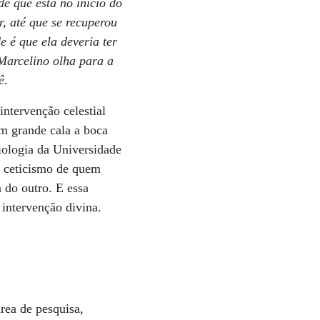
e que está no início do
r, até que se recuperou
 é que ela deveria ter
 Marcelino olha para a
ê.
ntervenção celestial
m grande cala a boca
iologia da Universidade
o ceticismo de quem
 do outro. E essa
intervenção divina.
rea de pesquisa,