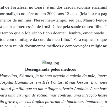
ral de Fortaleza, no Ceará, é um dos casos nacionais encamin
r maligno no cérebro em 2002, aos 13 anos (leia boxe à pag.
m menos de um mês. Nesse meio-tempo, seu pai, Mauro Feitos
a pedir a intercessão de Irmã Dulce pela saúde de seu filho. “
e tempo que o Maurinho ficou doente”, lembra, emocionado. “
tou com o milagre da cura do meu filho.” Para explicar o que
bra para reunir documentos médicos e comprovações religiosa
Desenganada pelos médicos
 Marcelino, 64 anos, já tinham orçado o caixão da mãe, inte
ospital Humanitas, em Três Pontas, Minas Gerais. Era noite
dito à família que só um milagre salvaria Antônia. A senhora
 para uma cirurgia de rotina, mas contraiu uma infecção hosp
ão grave que seus órgãos pararam de funcionar. Impotente, a