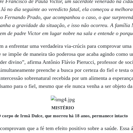
e Francisco de Paula Victor, um sacerdote venerado na cidad
Já no dia seguinte ao veredicto fatal, ela começou a melhora
o Fernando Prado, que acompanhou o caso, o que surpreende
anha a gravidade da situação, e isso não ocorreu. A família
em de padre Victor em lugar nobre na sala e entende o porqu
 a enfrentar uma verdadeira via-crúcis para comprovar uma i
e se impõe de maneira tão poderosa que acaba agindo como u
er divino”, afirma Antônio Flávio Pierucci, professor de soc
imultaneamente preenche a busca por certeza do fiel e testa 
 intercessão sobrenatural recebida por um alimenta a esperança
amo para o fiel, mesmo que ele nunca venha a ser objeto da 
MISTÉRIO
 corpo de Irmã Dulce, que morreu há 18 anos, permanece intacto
comprovam que a fé tem efeito positivo sobre a saúde. Essa á