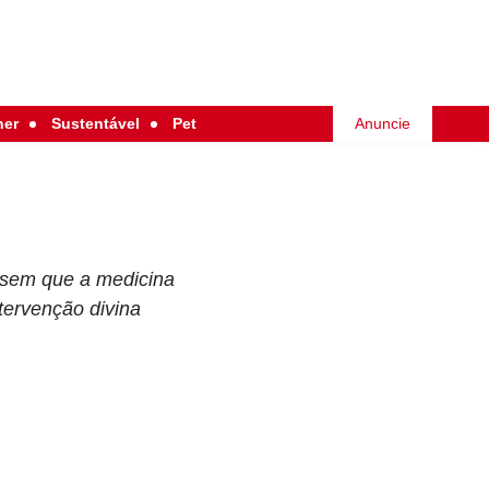
her
Sustentável
Pet
Anuncie
s sem que a medicina
tervenção divina