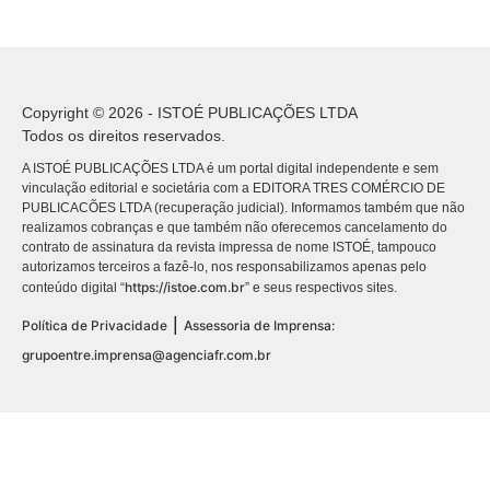
Copyright © 2026 - ISTOÉ PUBLICAÇÕES LTDA
Todos os direitos reservados.
A ISTOÉ PUBLICAÇÕES LTDA é um portal digital independente e sem
vinculação editorial e societária com a EDITORA TRES COMÉRCIO DE
PUBLICACÕES LTDA (recuperação judicial). Informamos também que não
realizamos cobranças e que também não oferecemos cancelamento do
contrato de assinatura da revista impressa de nome ISTOÉ, tampouco
autorizamos terceiros a fazê-lo, nos responsabilizamos apenas pelo
https://istoe.com.br
conteúdo digital “
” e seus respectivos sites.
|
Política de Privacidade
Assessoria de Imprensa:
grupoentre.imprensa@agenciafr.com.br