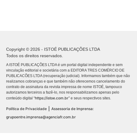
Copyright © 2026 - ISTOÉ PUBLICAÇÕES LTDA
Todos os direitos reservados.
A ISTOÉ PUBLICAÇÕES LTDA é um portal digital independente e sem
vinculação editorial e societária com a EDITORA TRES COMÉRCIO DE
PUBLICACÕES LTDA (recuperação judicial). Informamos também que não
realizamos cobranças e que também não oferecemos cancelamento do
contrato de assinatura da revista impressa de nome ISTOÉ, tampouco
autorizamos terceiros a fazê-lo, nos responsabilizamos apenas pelo
https://istoe.com.br
conteúdo digital “
” e seus respectivos sites.
|
Política de Privacidade
Assessoria de Imprensa:
grupoentre.imprensa@agenciafr.com.br