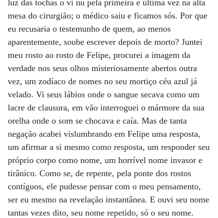
luz das tochas o vi nu pela primeira e última vez na alta
mesa do cirurgião; o médico saiu e ficamos sós. Por que
eu recusaria o testemunho de quem, ao menos
aparentemente, soube escrever depois de morto? Juntei
meu rosto ao rosto de Felipe, procurei a imagem da
verdade nos seus olhos misteriosamente abertos outra
vez, um zodíaco de nomes no seu mortiço céu azul já
velado. Vi seus lábios onde o sangue secava como um
lacre de clausura, em vão interroguei o mármore da sua
orelha onde o som se chocava e caía. Mas de tanta
negação acabei vislumbrando em Felipe uma resposta,
um afirmar a si mesmo como resposta, um responder seu
próprio corpo como nome, um horrível nome invasor e
tirânico. Como se, de repente, pela ponte dos rostos
contíguos, ele pudesse pensar com o meu pensamento,
ser eu mesmo na revelação instantânea. E ouvi seu nome
tantas vezes dito, seu nome repetido, só o seu nome.