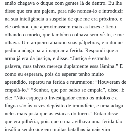
então chegava o duque com gentes lá de dentro. Eu lhe
disse que era um pajem, para não nomeá-lo e introduzir
na sua inteligência a suspeita de que me era próximo, e
ele ordenou que aproximassem mais as luzes e ficou
olhando o morto, que também o olhava sem vê-lo, e me
olhava. Um arqueiro abaixou suas pálpebras, e o duque
pediu a adaga para imaginar a ferida. Respondi que a
arma já era da justiça, e disse: “Justiça é estranha
palavra, mas talvez mereça duplamente essa lâmina.” E
como eu esperara, pois do esperar tenho muito
aprendido, reparou na ferida e murmurou: “Houveram de
empalá-lo.” “Senhor, que por baixo se empala”, disse. E
ele: “Não esqueça o Investigador como os miolos e a
língua são às vezes depósito de imundície, e uma adaga
neles mais justa que as estacas do turco.” Então disse
que era pilhéria, pois que o maravilhava uma ferida tão
insólita sendo que em muitas batalhas jamais vira